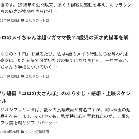
画です。1988年の公開以来、多くの観客に感動を与え、キャラクタ
たちの魅力が物語をさらに引…
025年9月20日
となりのトトロ
トロのメイちゃんは超ワガママ役？4歳児の天才的描写を解
となりのトトロ』を見るたび、私は4歳のメイの行動に心を奪われま
。彼女は、ただ元気で可愛いだけの妹ではありません。 一見すると、
姉ちゃんの学校についていく…
025年9月20日
となりのトトロ
ブリ短編『コロの大さんぽ』のあらすじ・感想・上映スケジ
ール
タジオジブリといえば、数々の長編映画が有名ですが、実は珠玉の短
作品も存在します。その中でも、私が特に心を奪われたのが、三鷹の
ジブリ美術館とジブリパーク…
025年8月28日
ジブリ短編映画