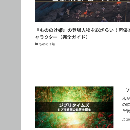
『もののけ姫』の登場人物を総ざらい！声優
ャラクター【完全ガイド】
もののけ姫
『
私
の
た
2