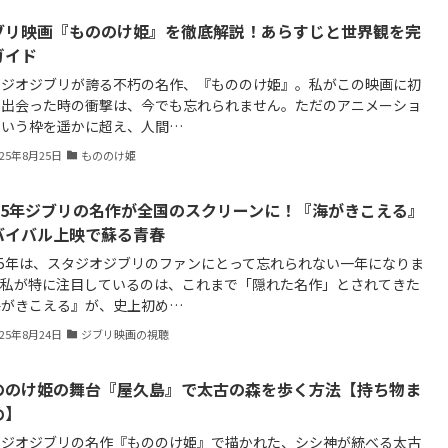
ブリ映画『もののけ姫』を徹底解説！あらすじと世界観を完
ガイド
タジオジブリが誇る不朽の名作、『もののけ姫』。私がこの映画に初
て出会った時の衝撃は、今でも忘れられません。ただのアニメーショ
という枠を遥かに超え、人間…
025年8月25日
もののけ姫
025年ジブリの名作が全国のスクリーンに！『海がきこえる』
バイバル上映で蘇る青春
25年は、スタジオジブリのファンにとって忘れられない一年になりま
。私が特に注目しているのは、これまで「隠れた名作」とされてきた
海がきこえる』が、史上初め…
025年8月24日
ジブリ映画の視聴
ののけ姫の舞台『屋久島』で太古の森を歩く方法【持ち物ま
め】
タジオジブリの名作『もののけ姫』で描かれた、シシ神が統べる太古