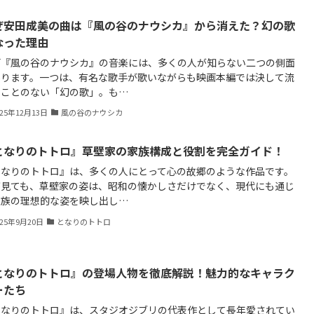
ぜ安田成美の曲は『風の谷のナウシカ』から消えた？幻の歌
なった理由
画『風の谷のナウシカ』の音楽には、多くの人が知らない二つの側面
あります。一つは、有名な歌手が歌いながらも映画本編では決して流
ることのない「幻の歌」。も…
025年12月13日
風の谷のナウシカ
となりのトトロ』草壁家の家族構成と役割を完全ガイド！
となりのトトロ』は、多くの人にとって心の故郷のような作品です。
が見ても、草壁家の姿は、昭和の懐かしさだけでなく、現代にも通じ
家族の理想的な姿を映し出し…
025年9月20日
となりのトトロ
となりのトトロ』の登場人物を徹底解説！魅力的なキャラク
ーたち
となりのトトロ』は、スタジオジブリの代表作として長年愛されてい