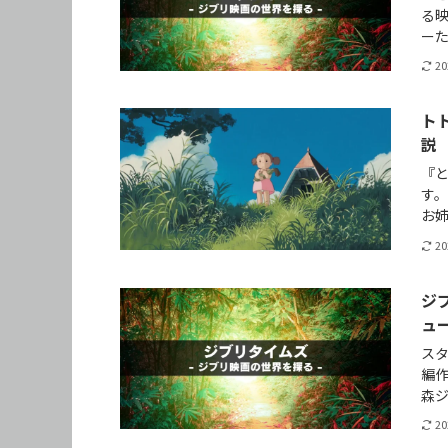
る映
ー
2
ト
説
『
す
お
2
ジ
ュ
ス
編
森
2