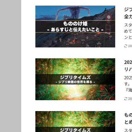
ジ
全
ス
め
ン
2
2
リ
20
す
『
2
も
と
ス