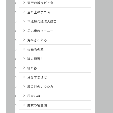
天空の城ラピュタ
崖の上のポニョ
平成狸合戦ぽんぽこ
思い出のマーニー
海がきこえる
火垂るの墓
猫の恩返し
紅の豚
耳をすませば
風の谷のナウシカ
風立ちぬ
魔女の宅急便