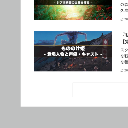
の
久
2
『
【
ス
な
な
2