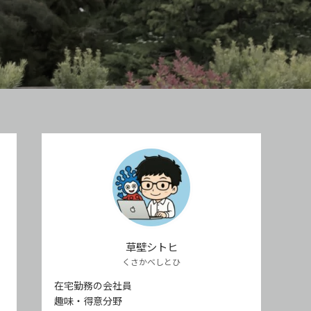
草壁シトヒ
くさかべしとひ
在宅勤務の会社員
趣味・得意分野