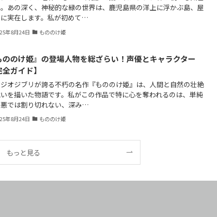
森。あの深く、神秘的な緑の世界は、鹿児島県の洋上に浮かぶ島、屋
島に実在します。私が初めて…
025年8月24日
もののけ姫
もののけ姫』の登場人物を総ざらい！声優とキャラクター
完全ガイド】
タジオジブリが誇る不朽の名作『もののけ姫』は、人間と自然の壮絶
戦いを描いた物語です。私がこの作品で特に心を奪われるのは、単純
善悪では割り切れない、深み…
025年8月24日
もののけ姫
もっと見る