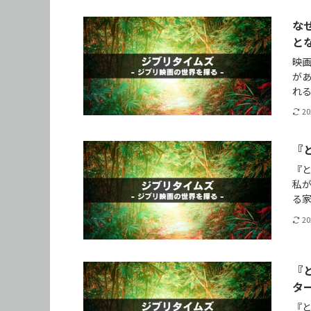
な
と
映
が
れ
2
『
『
私
る
2
『
タ
『