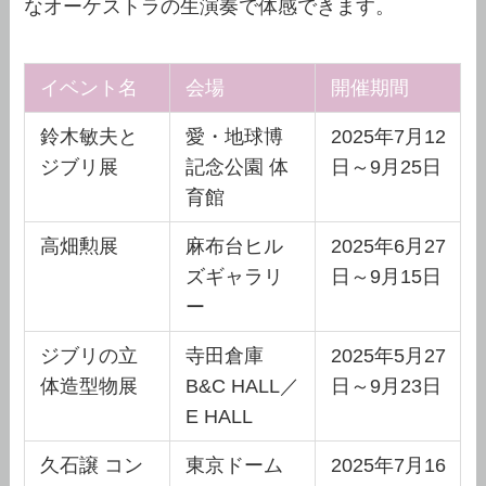
なオーケストラの生演奏で体感できます。
イベント名
会場
開催期間
鈴木敏夫と
愛・地球博
2025年7月12
ジブリ展
記念公園 体
日～9月25日
育館
高畑勲展
麻布台ヒル
2025年6月27
ズギャラリ
日～9月15日
ー
ジブリの立
寺田倉庫
2025年5月27
体造型物展
B&C HALL／
日～9月23日
E HALL
久石譲 コン
東京ドーム
2025年7月16