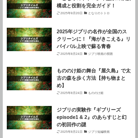
構成と役割を完全ガイド！
2025年9月20日
となりのトトロ
2025年ジブリの名作が全国のス
クリーンに！『海がきこえる』リ
バイバル上映で蘇る青春
2025年8月24日
ジブリ映画の視聴
もののけ姫の舞台『屋久島』で太
古の森を歩く方法【持ち物まと
め】
2025年8月24日
もののけ姫
ジブリの実験作『ギブリーズ
episode1 & 2』のあらすじと幻
の初回作の謎
2025年8月21日
ジブリ短編映画