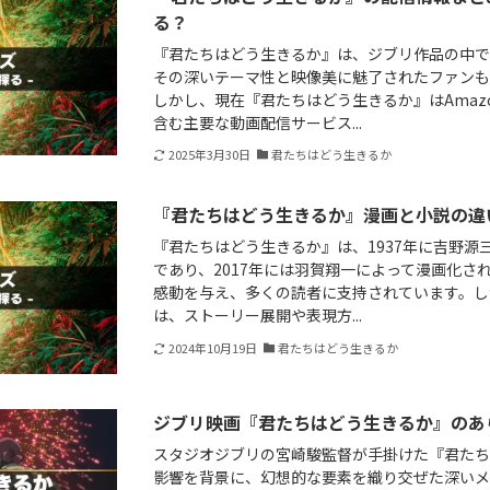
る？
『君たちはどう生きるか』は、ジブリ作品の中で
その深いテーマ性と映像美に魅了されたファン
しかし、現在『君たちはどう生きるか』はAmazon
含む主要な動画配信サービス...
2025年3月30日
君たちはどう生きるか
『君たちはどう生きるか』漫画と小説の違
『君たちはどう生きるか』は、1937年に吉野源
であり、2017年には羽賀翔一によって漫画化さ
感動を与え、多くの読者に支持されています。し
は、ストーリー展開や表現方...
2024年10月19日
君たちはどう生きるか
ジブリ映画『君たちはどう生きるか』のあ
スタジオジブリの宮崎駿監督が手掛けた『君た
影響を背景に、幻想的な要素を織り交ぜた深いメ