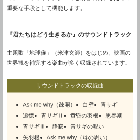
重要な手段として機能します。
『君たちはどう生きるか』のサウンドトラック
主題歌「地球儀」（米津玄師）をはじめ、映画の
世界観を補完する楽曲が多く収録されています。
サウンドトラックの収録曲
Ask me why（疎開）
白壁
青サギ
追憶
青サギⅡ
黄昏の羽根
思春期
青サギⅢ
静寂
青サギの呪い
矢羽根
Ask me why（母の思い）