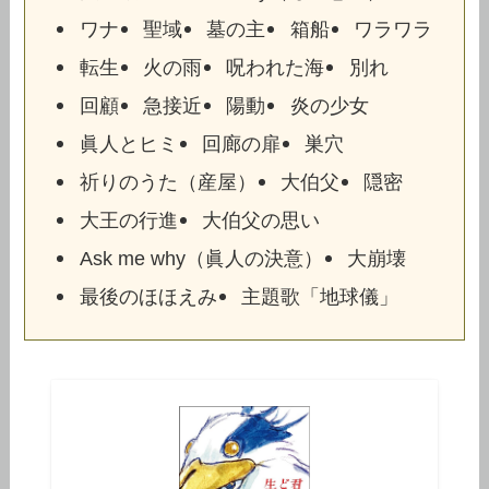
ワナ
聖域
墓の主
箱船
ワラワラ
転生
火の雨
呪われた海
別れ
回顧
急接近
陽動
炎の少女
眞人とヒミ
回廊の扉
巣穴
祈りのうた（産屋）
大伯父
隠密
大王の行進
大伯父の思い
Ask me why（眞人の決意）
大崩壊
最後のほほえみ
主題歌「地球儀」