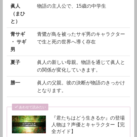
眞人
物語の主人公で、15歳の中学生
（まひ
と）
青サギ
青鷺が鳥を被ったサギ男のキャラクター
・ サギ
で生と死の世界へ導く存在
男
夏子
眞人の新しい母親。物語を通じて眞人と
の関係が変化していきます。
勝一
眞人の父親。彼の決断が物語のきっかけ
となります。
あわせて読みたい
『君たちはどう生きるか』の登場
人物は？声優とキャラクター【完
全ガイド】