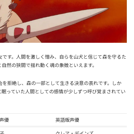
女です。人間を激しく憎み、自らを山犬と信じて森を守るた
と自然の狭間で揺れ動く魂の象徴といえます。
会を拒絶し、森の一部として生きる決意の表れです。しか
に眠っていた人間としての感情が少しずつ呼び覚まされてい
声優
英語版声優
子
クレア・デインズ