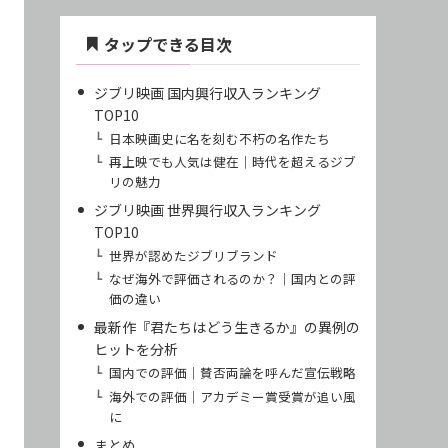
タップできる目次
ジブリ映画 国内興行収入ランキング
TOP10
日本映画史に名を刻む不朽の名作たち
再上映でも人気は健在｜時代を超えるジブ
リの魅力
ジブリ映画 世界興行収入ランキング
TOP10
世界が認めたジブリブランド
なぜ海外で評価されるのか？｜国内との評
価の違い
最新作『君たちはどう生きるか』の異例の
ヒットを分析
国内での評価｜賛否両論を呼んだ宣伝戦略
海外での評価｜アカデミー賞受賞が追い風
に
まとめ