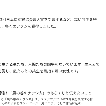
23回日本漫画家協会賞大賞を受賞するなど、高い評価を得
し、多くのファンを獲得しました。
で生きる蟲たち、人間たちの闘争を描いています。主人公で
を愛し、蟲たちとの共生を目指す若い女性です。
凝縮！『風の谷のナウシカ』のあらすじと伝えたいこと
ある『風の谷のナウシカ』は、スタジオジブリの世界観を象徴する作
は、そのあらすじやメッセージ、見どころ、そして作品に込め…