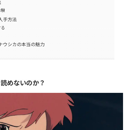
感
体験
入手方法
する
ナウシカの本当の魅力
で読めないのか？