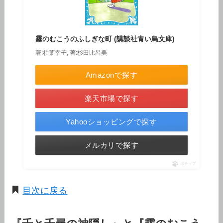
霧のむこうのふしぎな町 (講談社青い鳥文庫)
著:柏葉幸子, 著:杉田比呂美
Amazonで探す
楽天市場で探す
Yahooショッピングで探す
メルカリで探す
ポチップ
目次に戻る