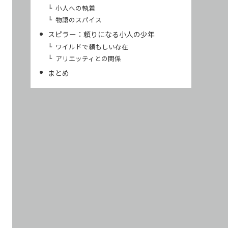
小人への執着
物語のスパイス
スピラー：頼りになる小人の少年
ワイルドで頼もしい存在
アリエッティとの関係
まとめ