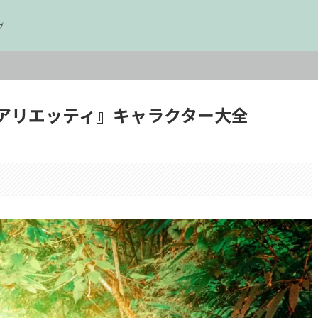
グ
アリエッティ』キャラクター大全