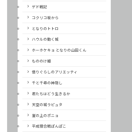
ゲド戦記
コクリコ坂から
となりのトトロ
ハウルの動く城
ホーホケキョ となりの山田くん
もののけ姫
借りぐらしのアリエッティ
千と千尋の神隠し
君たちはどう生きるか
天空の城ラピュタ
崖の上のポニョ
平成狸合戦ぽんぽこ