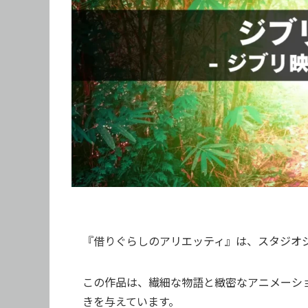
『借りぐらしのアリエッティ』は、スタジオ
この作品は、繊細な物語と緻密なアニメーシ
きを与えています。