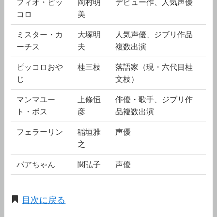
フィオ・ピッ
岡村明
デビュー作、人気声優
コロ
美
ミスター・カ
大塚明
人気声優、ジブリ作品
ーチス
夫
複数出演
ピッコロおや
桂三枝
落語家（現・六代目桂
じ
文枝）
マンマユー
上條恒
俳優・歌手、ジブリ作
ト・ボス
彦
品複数出演
フェラーリン
稲垣雅
声優
之
バアちゃん
関弘子
声優
目次に戻る