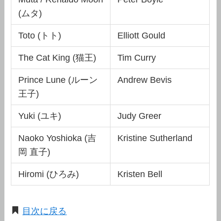
(ムタ)
Toto (トト)
Elliott Gould
The Cat King (猫王)
Tim Curry
Prince Lune (ルーン
Andrew Bevis
王子)
Yuki (ユキ)
Judy Greer
Naoko Yoshioka (吉
Kristine Sutherland
岡 直子)
Hiromi (ひろみ)
Kristen Bell
目次に戻る