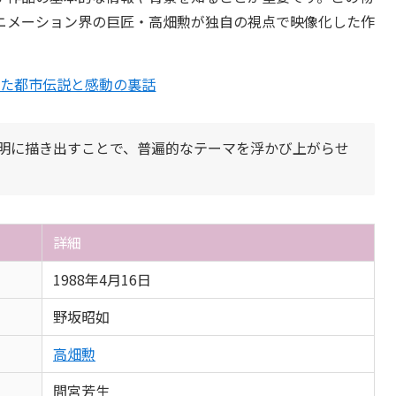
ニメーション界の巨匠・高畑勲が独自の視点で映像化した作
れた都市伝説と感動の裏話
明に描き出すことで、普遍的なテーマを浮かび上がらせ
詳細
1988年4月16日
野坂昭如
高畑勲
間宮芳生